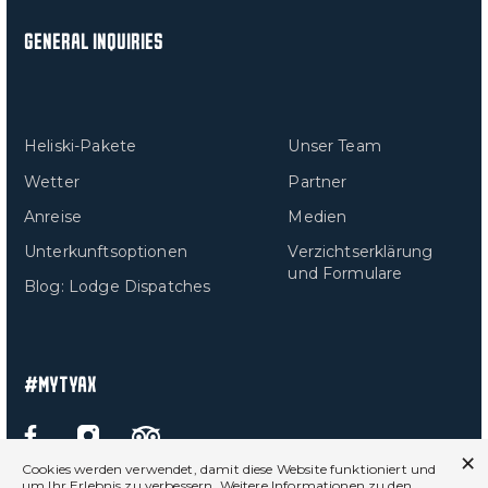
GENERAL INQUIRIES
Heliski-Pakete
Unser Team
Wetter
Partner
Anreise
Medien
Unterkunftsoptionen
Verzichtserklärung
und Formulare
Blog: Lodge Dispatches
#MYTYAX
SOCIAL MEDIA LINKS
Facebook Opens in a new window/tab.
Instagram Opens in a new window/tab.
Trip Advisor Opens in a new window/tab.
Cookies werden verwendet, damit diese Website funktioniert und
um Ihr Erlebnis zu verbessern. Weitere Informationen zu den