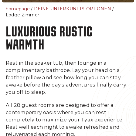
- Wolverine Chalet
homepage
/
DEINE UNTERKUNFTS-OPTIONEN
/
Lodge-Zimmer
- Lodge-Zimmer
LUXURIOUS RUSTIC
Über uns
Sommer
WARMTH
Anreise
Sommer in der Tyax
Lodge
Häufig gestellte Fragen
zum Heliskiing
Rest in the soaker tub, then lounge in a
complimentary bathrobe. Lay your head on a
Das Spa in Tyax
feather pillow and see how long you can stay
Unsere Guides
awake before the day's adventures finally carry
Ski-, Snowboard- und
you off to sleep.
Sicherheitsausrüstung
All 28 guest rooms are designed to offer a
Sicherheit
contemporary oasis where you can rest
Unser Team
completely to maximize your Tyax experience.
Rest well each night to awake refreshed and
Blogs
rejuvenated each morning.